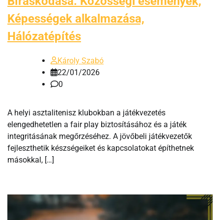
Bíráskodása: Közösségi események,
Képességek alkalmazása,
Hálózatépítés
Károly Szabó
22/01/2026
0
A helyi asztalitenisz klubokban a játékvezetés
elengedhetetlen a fair play biztosításához és a játék
integritásának megőrzéséhez. A jövőbeli játékvezetők
fejleszthetik készségeiket és kapcsolatokat építhetnek
másokkal, […]