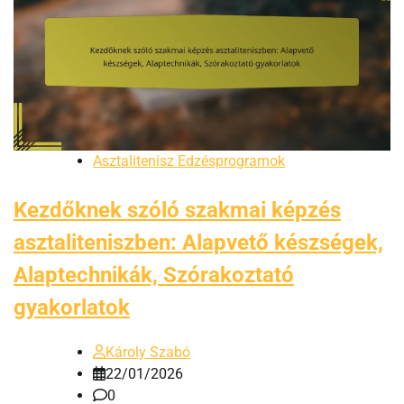
Asztalitenisz Edzésprogramok
Kezdőknek szóló szakmai képzés
asztaliteniszben: Alapvető készségek,
Alaptechnikák, Szórakoztató
gyakorlatok
Károly Szabó
22/01/2026
0