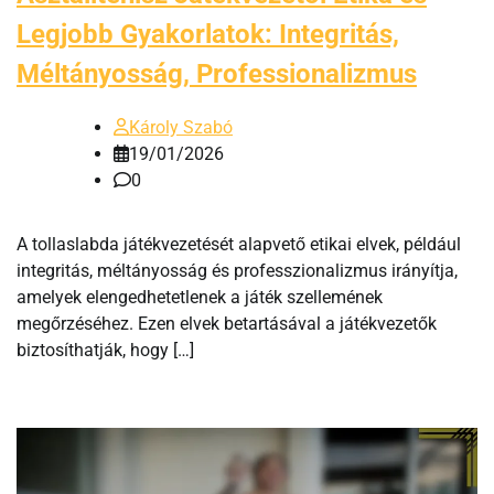
Legjobb Gyakorlatok: Integritás,
Méltányosság, Professionalizmus
Károly Szabó
19/01/2026
0
A tollaslabda játékvezetését alapvető etikai elvek, például
integritás, méltányosság és professzionalizmus irányítja,
amelyek elengedhetetlenek a játék szellemének
megőrzéséhez. Ezen elvek betartásával a játékvezetők
biztosíthatják, hogy […]