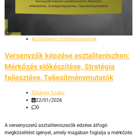
Asztalitenisz Edzésprogramok
Versenyzők képzése asztaliteniszben:
Mérkőzés előkészítése, Stratégia
fejlesztése, Teljesítménymutatók
Károly Szabó
22/01/2026
0
A versenyszerű asztaliteniszezők edzése átfogó
megközelítést igényel, amely magában foglalja a mérkőzés