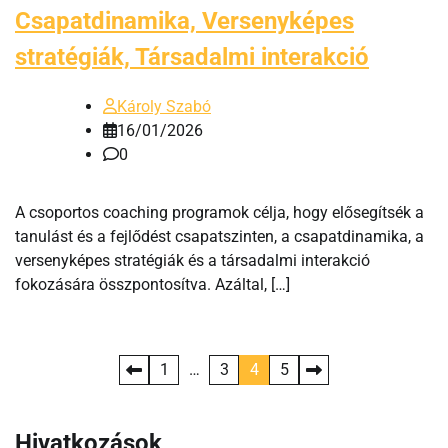
Csapatdinamika, Versenyképes
stratégiák, Társadalmi interakció
Károly Szabó
16/01/2026
0
A csoportos coaching programok célja, hogy elősegítsék a
tanulást és a fejlődést csapatszinten, a csapatdinamika, a
versenyképes stratégiák és a társadalmi interakció
fokozására összpontosítva. Azáltal, […]
Posts
1
…
3
4
5
pagination
Hivatkozások