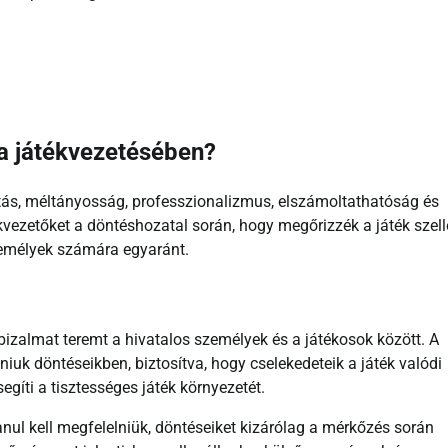
da játékvezetésében?
ritás, méltányosság, professzionalizmus, elszámoltathatóság és
tékvezetőket a döntéshozatal során, hogy megőrizzék a játék szel
személyek számára egyaránt.
bizalmat teremt a hivatalos személyek és a játékosok között. A
iuk döntéseikben, biztosítva, hogy cselekedeteik a játék valódi
segíti a tisztességes játék környezetét.
nul kell megfelelniük, döntéseiket kizárólag a mérkőzés során