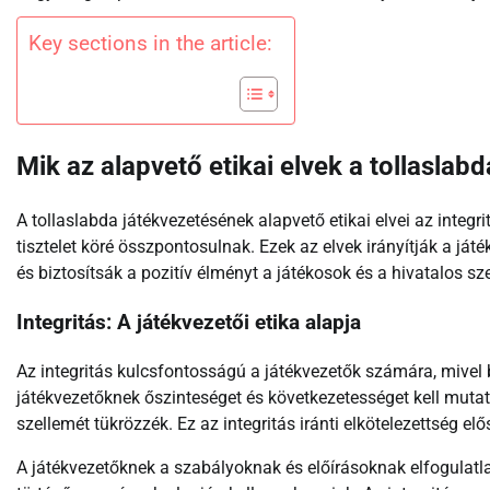
Key sections in the article:
Mik az alapvető etikai elvek a tollaslab
A tollaslabda játékvezetésének alapvető etikai elvei az integ
tisztelet köré összpontosulnak. Ezek az elvek irányítják a já
és biztosítsák a pozitív élményt a játékosok és a hivatalos 
Integritás: A játékvezetői etika alapja
Az integritás kulcsfontosságú a játékvezetők számára, mivel 
játékvezetőknek őszinteséget és következetességet kell mutatn
szellemét tükrözzék. Ez az integritás iránti elkötelezettség elő
A játékvezetőknek a szabályoknak és előírásoknak elfogulatla