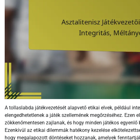
A tollaslabda játékvezetését alapvető etikai elvek, például in
elengedhetetlenek a játék szellemének megőrzéséhez. Ezen el
zökkenőmentesen zajlanak, és hogy minden játékos egyenlő b
Ezenkívül az etikai dilemmák hatékony kezelése elkötelezettsé
hogy megalapozott döntéseket hozzanak, amelyek fenntartják 