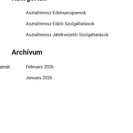
Asztalitenisz Edzésprogramok
Asztalitenisz Edzői Szolgáltatások
Asztalitenisz Játékvezetői Szolgáltatások
Archívum
February 2026
lemét
January 2026