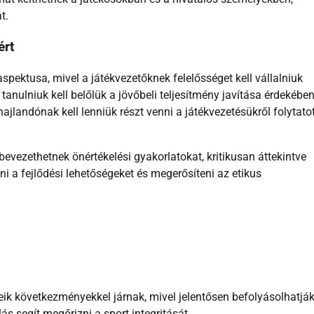
t.
ért
pektusa, mivel a játékvezetőknek felelősséget kell vállalniuk
s tanulniuk kell belőlük a jövőbeli teljesítmény javítása érdekében
hajlandónak kell lenniük részt venni a játékvezetésükről folytato
evezethetnek önértékelési gyakorlatokat, kritikusan áttekintve
ni a fejlődési lehetőségeket és megerősíteni az etikus
eik következményekkel járnak, mivel jelentősen befolyásolhatják
ás segít megőrizni a sport integritását.