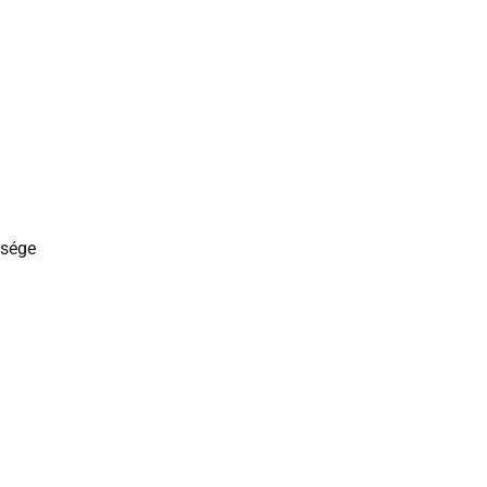
ssége