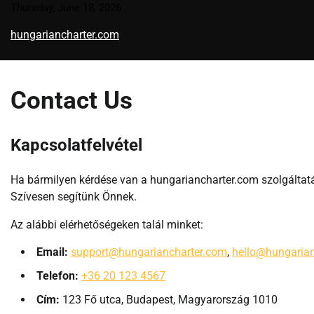
Skip
Thursday, June 18, 2026
to
hungariancharter.com
content
Contact Us
Kapcsolatfelvétel
Ha bármilyen kérdése van a hungariancharter.com szolgáltat
Szívesen segítünk Önnek.
Az alábbi elérhetőségeken talál minket:
Email:
support@hungariancharter.com
,
hello@hungaria
Telefon:
+36 20 123 4567
Cím:
123 Fő utca, Budapest, Magyarország 1010