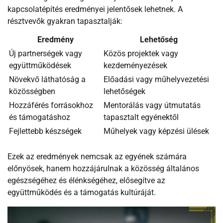
kapcsolatépítés eredményei jelentősek lehetnek. A
résztvevők gyakran tapasztalják:
Eredmény
Lehetőség
Új partnerségek vagy
Közös projektek vagy
együttműködések
kezdeményezések
Növekvő láthatóság a
Előadási vagy műhelyvezetési
közösségben
lehetőségek
Hozzáférés forrásokhoz
Mentorálás vagy útmutatás
és támogatáshoz
tapasztalt egyénektől
Fejlettebb készségek
Műhelyek vagy képzési ülések
Ezek az eredmények nemcsak az egyének számára
előnyösek, hanem hozzájárulnak a közösség általános
egészségéhez és élénkségéhez, elősegítve az
együttműködés és a támogatás kultúráját.