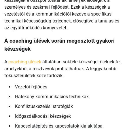
készségekre összpontosítanak, amelyek elősegítik a
személyes és szakmai fejlődést. Ezek a készségek a
vezetéstől és a kommunikációtól kezdve a specifikus
technikai képességekig terjednek, elősegítve a tanulás és
az együttműködés környezetét.
A coaching ülések során megosztott gyakori
készségek
A
coaching ülések
általában sokféle készséget ölelnek fel,
amelyekből a résztvevők profitálhatnak. A leggyakoribb
fókuszterületek közé tartozik:
Vezetői fejlődés
Hatékony kommunikációs technikák
Konfliktuskezelési stratégiák
Időgazdálkodási készségek
Kapcsolatépítés és kapcsolatok kialakítása