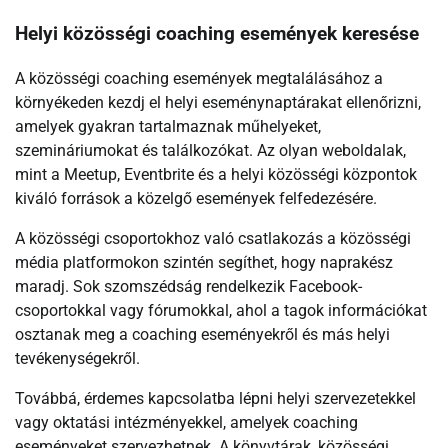
Helyi közösségi coaching események keresése
A közösségi coaching események megtalálásához a
környékeden kezdj el helyi eseménynaptárakat ellenőrizni,
amelyek gyakran tartalmaznak műhelyeket,
szemináriumokat és találkozókat. Az olyan weboldalak,
mint a Meetup, Eventbrite és a helyi közösségi központok
kiváló források a közelgő események felfedezésére.
A közösségi csoportokhoz való csatlakozás a közösségi
média platformokon szintén segíthet, hogy naprakész
maradj. Sok szomszédság rendelkezik Facebook-
csoportokkal vagy fórumokkal, ahol a tagok információkat
osztanak meg a coaching eseményekről és más helyi
tevékenységekről.
Továbbá, érdemes kapcsolatba lépni helyi szervezetekkel
vagy oktatási intézményekkel, amelyek coaching
eseményeket szervezhetnek. A könyvtárak, közösségi