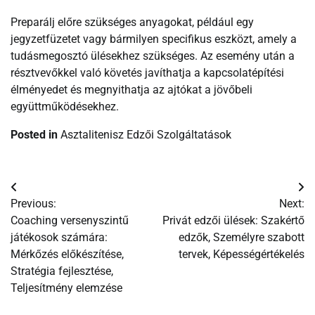
Preparálj előre szükséges anyagokat, például egy
jegyzetfüzetet vagy bármilyen specifikus eszközt, amely a
tudásmegosztó ülésekhez szükséges. Az esemény után a
résztvevőkkel való követés javíthatja a kapcsolatépítési
élményedet és megnyithatja az ajtókat a jövőbeli
együttműködésekhez.
Posted in
Asztalitenisz Edzői Szolgáltatások
Post
Previous:
Next:
navigation
Coaching versenyszintű
Privát edzői ülések: Szakértő
játékosok számára:
edzők, Személyre szabott
Mérkőzés előkészítése,
tervek, Képességértékelés
Stratégia fejlesztése,
Teljesítmény elemzése