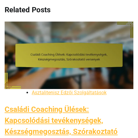
Related Posts
Asztalitenisz Edzői Szolgáltatások
Családi Coaching Ülések:
Kapcsolódási tevékenységek,
Készségmegosztás, Szórakoztató