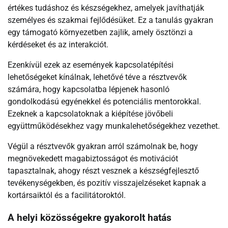
értékes tudáshoz és készségekhez, amelyek javíthatják
személyes és szakmai fejlődésüket. Ez a tanulás gyakran
egy támogató környezetben zajlik, amely ösztönzi a
kérdéseket és az interakciót.
Ezenkívül ezek az események kapcsolatépítési
lehetőségeket kínálnak, lehetővé téve a résztvevők
számára, hogy kapcsolatba lépjenek hasonló
gondolkodású egyénekkel és potenciális mentorokkal.
Ezeknek a kapcsolatoknak a kiépítése jövőbeli
együttműködésekhez vagy munkalehetőségekhez vezethet.
Végül a résztvevők gyakran arról számolnak be, hogy
megnövekedett magabiztosságot és motivációt
tapasztalnak, ahogy részt vesznek a készségfejlesztő
tevékenységekben, és pozitív visszajelzéseket kapnak a
kortársaiktól és a facilitátoroktól.
A helyi közösségekre gyakorolt hatás