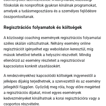
főiskolák és nonprofitok gyakran kínálnak programokat,
amelyek a tudásmegosztásra és a személyes fejlődésre
összpontosítanak.
Regisztrációs folyamatok és költségek
A közösségi coaching események regisztrációs folyamatai
széles skálán változhatnak. Néhány esemény online
regisztrációt igényelhet egy weboldalon keresztül, míg
mások lehetővé tehetik a helyszíni részvételt. Mindig
ellenőrizd az esemény részleteit a regisztrációval
kapcsolatos konkrét utasításokért.
A rendezvényekhez kapcsolódó költségek ingyenestől a
jelképes díjakig terjedhetnek, a szervezettől és az esemény
jellegétől függően. Győződj meg róla, hogy előre megérted
a regisztrációs díjakat, mivel egyes események
kedvezményeket kínálhatnak a korai regisztrációra vagy a
csoportos részvételre.