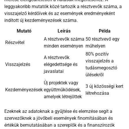
leggyakoribb mutatók közé tartozik a résztvevők száma, a
visszajelző kérdőívek és az események eredményeként
indított új kezdeményezések száma.
Mutató
Leírás
Példa
A résztvevők száma
50 résztvevő egy
Részvétel
minden eseményen
műhelyen
80% pozitív
A résztvevők
visszajelzés a
Visszajelzés
elégedettsége és
tudásmegosztó
javaslatai
ülésekről
Új projektek vagy
3 új közösségi kert
Kezdeményezések
együttműködések,
létrehozása
amelyek létrejöttek
Ezeknek az adatoknak a gyűjtése és elemzése segít a
szervezőknek a jövőbeli események finomításában és
értékük bemutatásában a szereplők és a finanszírozók