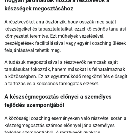
Hogyan járulhatnak hozzá a résztvevők a
készségek megosztásához
A résztvevőket arra ösztönzik, hogy osszák meg saját
készségeiket és tapasztalataikat, ezzel kölcsönös tanulási
környezetet teremtve. Ezt műhelyek vezetésével,
beszélgetések facilitálásával vagy egyéni coaching ülések
felajánlásával tehetik meg.
A tudásuk megosztásával a résztvevők nemcsak saját
tanulásukat fokozzák, hanem másokat is felhatalmaznak
a közösségben. Ez az együttműködő megközelítés elősegíti
a tartozás és a kölcsönös támogatás érzését.
A készségmegosztás előnyei a személyes
fejlődés szempontjából
A közösségi coaching eseményeken való részvétel során a
készségmegosztás számos előnnyel jár a személyes
fejlődés szempontjából. A résztvevők gyakran