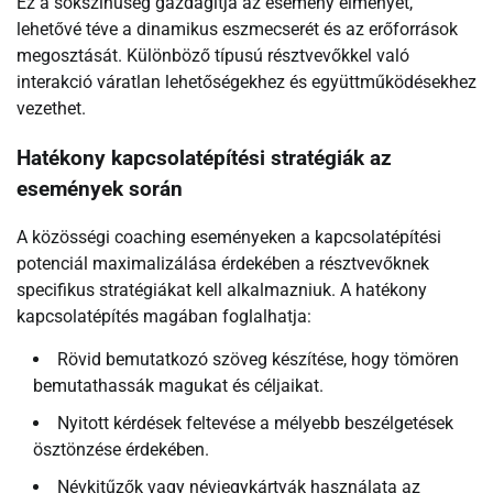
Ez a sokszínűség gazdagítja az esemény élményét,
lehetővé téve a dinamikus eszmecserét és az erőforrások
megosztását. Különböző típusú résztvevőkkel való
interakció váratlan lehetőségekhez és együttműködésekhez
vezethet.
Hatékony kapcsolatépítési stratégiák az
események során
A közösségi coaching eseményeken a kapcsolatépítési
potenciál maximalizálása érdekében a résztvevőknek
specifikus stratégiákat kell alkalmazniuk. A hatékony
kapcsolatépítés magában foglalhatja:
Rövid bemutatkozó szöveg készítése, hogy tömören
bemutathassák magukat és céljaikat.
Nyitott kérdések feltevése a mélyebb beszélgetések
ösztönzése érdekében.
Névkitűzők vagy névjegykártyák használata az