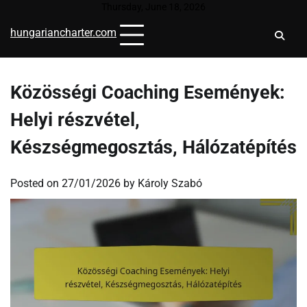
Skip
Thursday, June 18, 2026
to
hungariancharter.com
content
Közösségi Coaching Események:
Helyi részvétel,
Készségmegosztás, Hálózatépítés
Posted on
27/01/2026
by
Károly Szabó