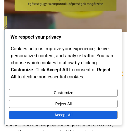
Asztalitenisz Edzői Szolgáltatások
We respect your privacy
Cookies help us improve your experience, deliver
Szakosított Coaching Időseknek:
personalized content, and analyze traffic. You can
Alkalmazkodás, Egészségügyi
choose which cookies to allow by clicking
Customize
. Click
Accept All
to consent or
Reject
szempontok, Képességek megőrzése
All
to decline non-essential cookies.
Károly Szabó
Customize
11/02/2026
0
Reject All
Accept All
A szakosított edzés az idősek számára a különböző
fitnesz- és wellnessigények kielégítésére lett tervezve,