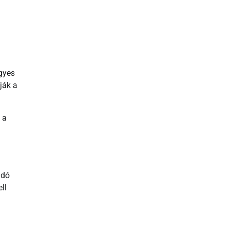
gyes
ják a
 a
adó
ll