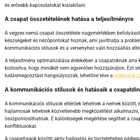
és erősebb kapcsolatokat kialakítani.
A csapat összetételének hatása a teljesítményre
A vegyes nemű csapat összetétele nagymértékben befolyásolh
készségeket és nézőpontokat hoznak, ami javíthatja a problém
kommunikációs stílusok és a versenyhez való hozzáállás eltér
A teljesítmény optimalizálása érdekében a csapatoknak arra 
biztosítva, hogy mindkét nem egyenlően hozzájáruljon. Ezt st
tudásmegosztást hangsúlyozzák, lehetővé téve a
játékosok 
A kommunikációs stílusok és hatásaik a csapatdi
A kommunikációs stílusok eltérőek lehetnek a nemek között, é
hajlamosak lehetnek közvetlenebb megközelítést alkalmazni,
összpontosíthatnak. E különbségek megértése segíthet a cs
konfliktusokat.
A csapattagok közötti aktív hallgatás és tiszteletteljes pár