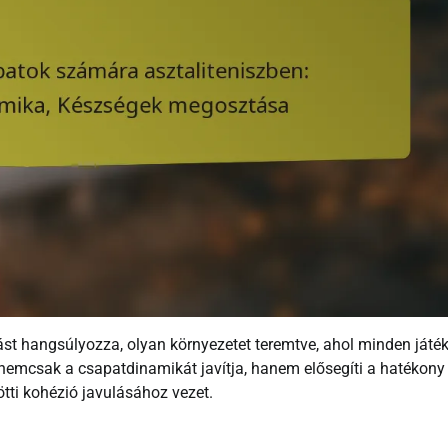
t hangsúlyozza, olyan környezetet teremtve, ahol minden játé
 nemcsak a csapatdinamikát javítja, hanem elősegíti a hatékony
tti kohézió javulásához vezet.