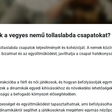
k a vegyes nemű tollaslabda csapatokat?
llaslabda csapatok teljesítményét és kohézióját. A nemek közöt
 bizalmat és az együttműködést, javíthatja a csapat hatékonys
rakcióba a férfi és női játékosok, és hogyan befolyásolják egy
ezek a dinamikák egyedi kihívásokhoz és növekedési lehetősége
sságú a befogadó környezet elősegítésében.
pességet és együttműködést tapasztalhatnak, ami befolyásolha
 dinamikákról segíthet a játékosoknak megérteni egymás nézőpo