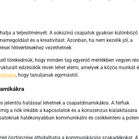
atja a teljesítményét. A sokszínű csapatok gyakran különböző
amegoldást és a kreativitást. Azonban, ha nem kezelik jól, a
ései félreértésekhez vezethetnek.
kell törekedniük, hogy minden tag egyenlő mértékben vegyen rés
rukturált edzésidők révén lehet elérni, amelyek a közös munkát é
számára
, hogy tanuljanak egymástól.
namikákra
s jelentős hatással lehetnek a csapatdinamikákra. A férfiak
 míg a nők inkább a kapcsolatok és a konszenzus kialakítására
apatoknak hatékonyabban kommunikálni és csökkenteni a potenc
beszéd ösztönzése áthidalhatja a kommunikációs szakadékokat. A