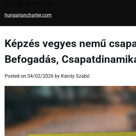
Skip
Thursday, June 18, 2026
to
hungariancharter.com
content
Képzés vegyes nemű csapat
Befogadás, Csapatdinamik
Posted on
04/02/2026
by
Károly Szabó