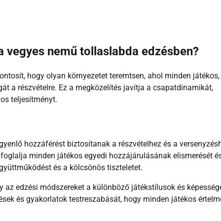
 a vegyes nemű tollaslabda edzésben?
tosít, hogy olyan környezetet teremtsen, ahol minden játékos,
át a részvételre. Ez a megközelítés javítja a csapatdinamikát,
os teljesítményt.
gyenlő hozzáférést biztosítanak a részvételhez és a versenyzés
 foglalja minden játékos egyedi hozzájárulásának elismerését é
együttműködést és a kölcsönös tiszteletet.
gy az edzési módszereket a különböző játékstílusok és képesség
zések és gyakorlatok testreszabását, hogy minden játékos értel