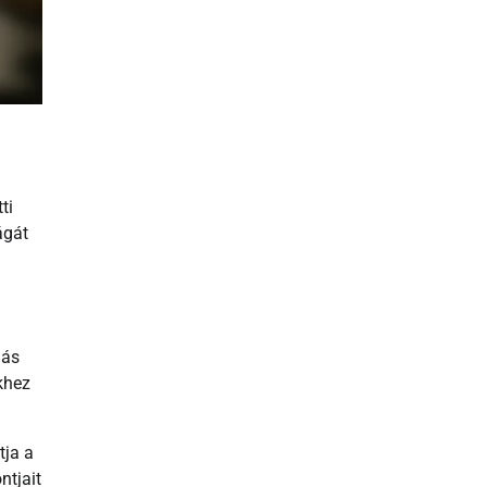
ti
ágát
más
khez
tja a
ntjait