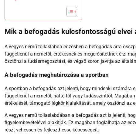
Mik a befogadás kulcsfontosságú elvei
A vegyes nemű tollaslabda edzésben a befogadás arra összpon
függetlenül a nemétől, értékesnek és megerősítettnek érzi mag
ösztönzi a tudásmegosztást, és végső soron javítja az általán
A befogadás meghatározása a sportban
A sportban a befogadás azt jelenti, hogy mindenki számára e
függetlenül a nemetől, háttértől vagy tudásszinttől. Magában
értékelését, támogató légkör kialakítását, amely ösztönzi az 
A vegyes nemű tollaslabdában a befogadás azt is jelenti, ho
figyelembevételével alakítják. Ez magában foglalhatja az ed
részt vehessen és fejleszthesse képességeit.