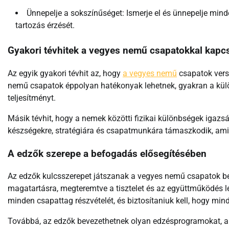
Ünnepelje a sokszínűséget: Ismerje el és ünnepelje minde
tartozás érzését.
Gyakori tévhitek a vegyes nemű csapatokkal kapc
Az egyik gyakori tévhit az, hogy
a vegyes nemű
csapatok vers
nemű csapatok éppolyan hatékonyak lehetnek, gyakran a külö
teljesítményt.
Másik tévhit, hogy a nemek közötti fizikai különbségek igazs
készségekre, stratégiára és csapatmunkára támaszkodik, ami ki
A edzők szerepe a befogadás elősegítésében
Az edzők kulcsszerepet játszanak a vegyes nemű csapatok b
magatartásra, megteremtve a tisztelet és az együttműködés lé
minden csapattag részvételét, és biztosítaniuk kell, hogy mi
Továbbá, az edzők bevezethetnek olyan edzésprogramokat, a