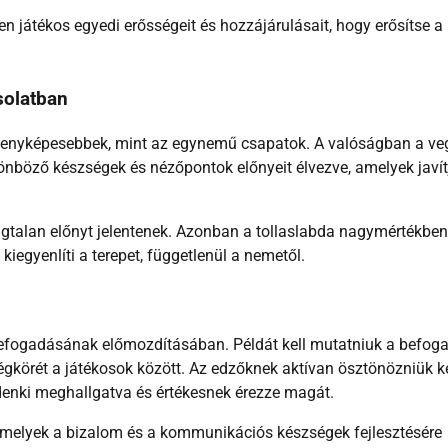
n játékos egyedi erősségeit és hozzájárulásait, hogy erősítse a
solatban
enyképesebbek, mint az egynemű csapatok. A valóságban a ve
nböző készségek és nézőpontok előnyeit élvezve, amelyek javít
ágtalan előnyt jelentenek. Azonban a tollaslabda nagymértékben
egyenlíti a terepet, függetlenül a nemetől.
efogadásának előmozdításában. Példát kell mutatniuk a befog
gkörét a játékosok között. Az edzőknek aktívan ösztönözniük ke
ndenki meghallgatva és értékesnek érezze magát.
melyek a bizalom és a kommunikációs készségek fejlesztésére