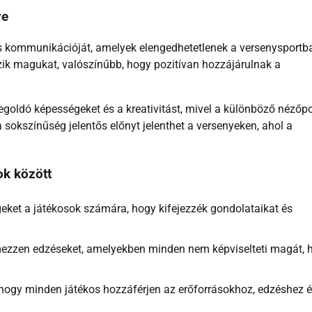
ve
és kommunikációját, amelyek elengedhetetlenek a versenysportb
zik magukat, valószínűbb, hogy pozitívan hozzájárulnak a
oldó képességeket és a kreativitást, mivel a különböző nézőp
 sokszínűség jelentős előnyt jelenthet a versenyeken, ahol a
ok között
eket a játékosok számára, hogy kifejezzék gondolataikat és
ezzen edzéseket, amelyekben minden nem képviselteti magát, 
 hogy minden játékos hozzáférjen az erőforrásokhoz, edzéshez 