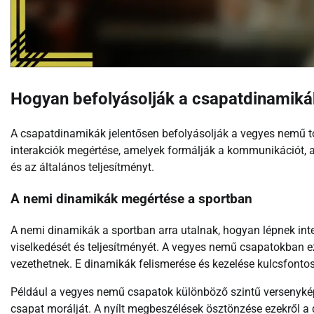
Hogyan befolyásolják a csapatdinamiká
A csapatdinamikák jelentősen befolyásolják a vegyes nemű to
interakciók megértése, amelyek formálják a kommunikációt, a
és az általános teljesítményt.
A nemi dinamikák megértése a sportban
A nemi dinamikák a sportban arra utalnak, hogyan lépnek inte
viselkedését és teljesítményét. A vegyes nemű csapatokban 
vezethetnek. E dinamikák felismerése és kezelése kulcsfonto
Például a vegyes nemű csapatok különböző szintű versenyké
csapat morálját. A nyílt megbeszélések ösztönzése ezekről a