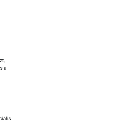
zt,
s a
iális