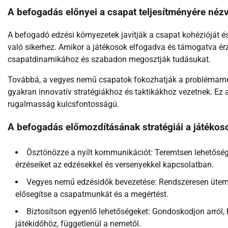
A befogadás előnyei a csapat teljesítményére néz
A befogadó edzési környezetek javítják a csapat kohézióját 
való sikerhez. Amikor a játékosok elfogadva és támogatva ér
csapatdinamikához és szabadon megosztják tudásukat.
Továbbá, a vegyes nemű csapatok fokozhatják a problémameg
gyakran innovatív stratégiákhoz és taktikákhoz vezetnek. Ez a
rugalmasság kulcsfontosságú.
A befogadás előmozdításának stratégiái a játékos
Ösztönözze a nyílt kommunikációt: Teremtsen lehetőség
érzéseiket az edzésekkel és versenyekkel kapcsolatban.
Vegyes nemű edzésidők bevezetése: Rendszeresen ütem
elősegítse a csapatmunkát és a megértést.
Biztosítson egyenlő lehetőségeket: Gondoskodjon arról,
játékidőhöz, függetlenül a nemetől.