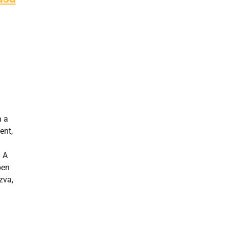
a a
ent,
 A
ben
zva,