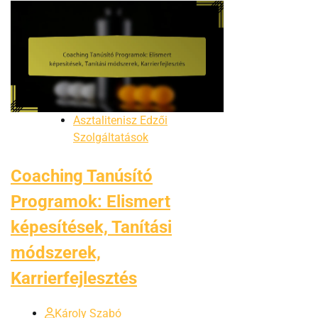
Asztalitenisz Edzői
Szolgáltatások
Coaching Tanúsító
Programok: Elismert
képesítések, Tanítási
módszerek,
Karrierfejlesztés
Károly Szabó