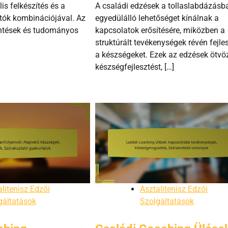
is felkészítés és a
A családi edzések a tollaslabdázásb
tók kombinációjával. Az
egyedülálló lehetőséget kínálnak a
intések és tudományos
kapcsolatok erősítésére, miközben a
struktúrált tevékenységek révén fejles
a készségeket. Ezek az edzések ötvöz
készségfejlesztést, […]
litenisz Edzői
Asztalitenisz Edzői
gáltatások
Szolgáltatások