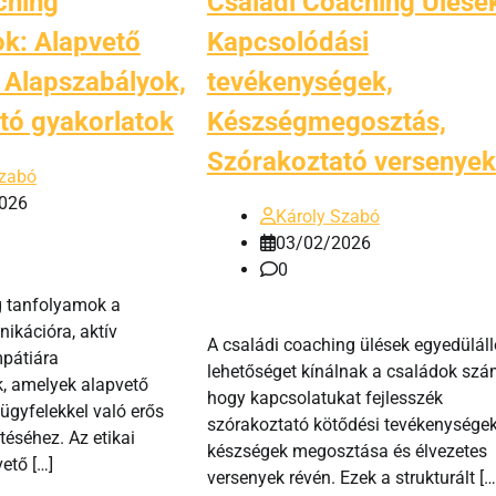
ching
Családi Coaching Ülése
k: Alapvető
Kapcsolódási
 Alapszabályok,
tevékenységek,
tó gyakorlatok
Készségmegosztás,
Szórakoztató versenyek
Szabó
026
Károly Szabó
03/02/2026
0
g tanfolyamok a
kációra, aktív
A családi coaching ülések egyedüláll
mpátiára
lehetőséget kínálnak a családok szá
, amelyek alapvető
hogy kapcsolatukat fejlesszék
ügyfelekkel való erős
szórakoztató kötődési tevékenységek
téséhez. Az etikai
készségek megosztása és élvezetes
ető […]
versenyek révén. Ezek a strukturált […