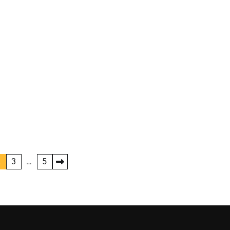
2
3
…
5