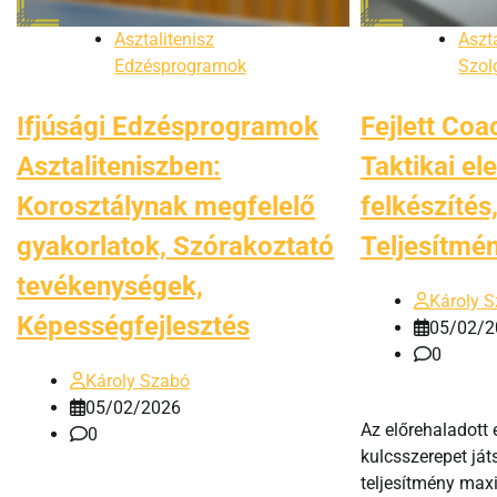
Asztalitenisz
Aszta
Edzésprogramok
Szol
Ifjúsági Edzésprogramok
Fejlett Coa
Asztaliteniszben:
Taktikai el
Korosztálynak megfelelő
felkészítés
gyakorlatok, Szórakoztató
Teljesítmé
tevékenységek,
Károly 
Képességfejlesztés
05/02/2
0
Károly Szabó
05/02/2026
Az előrehaladott 
0
kulcsszerepet ját
teljesítmény max