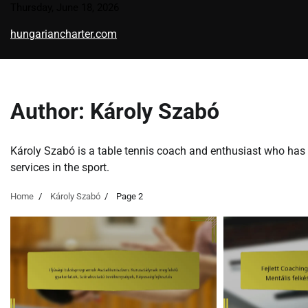
Skip
Thursday, June 18, 2026
to
hungariancharter.com
content
Author:
Károly Szabó
Károly Szabó is a table tennis coach and enthusiast who has 
services in the sport.
Home
Károly Szabó
Page 2