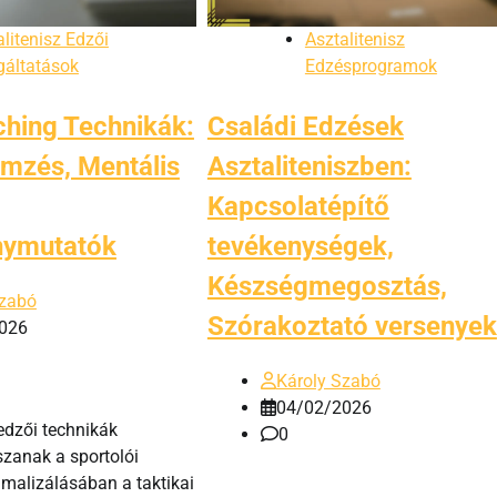
litenisz Edzői
Asztalitenisz
gáltatások
Edzésprogramok
ching Technikák:
Családi Edzések
emzés, Mentális
Asztaliteniszben:
,
Kapcsolatépítő
nymutatók
tevékenységek,
Készségmegosztás,
Szabó
Szórakoztató versenyek
026
Károly Szabó
04/02/2026
edzői technikák
0
szanak a sportolói
imalizálásában a taktikai