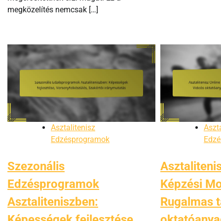
megközelítés nemcsak […]
Asztalitenisz
Aszta
Edzésprogramok
Edzé
Szezonális
Asztaliteni
Edzésprogramok
Képzési Mo
Asztaliteniszben:
Rugalmas t
Képességek fejlesztése,
oktatóanya