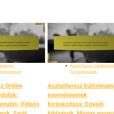
litenisz
Asztalitenisz Játékvezet
sprogramok
Szolgáltatások
sz Online
Asztalitenisz különleges
dulok:
eseményeinek
anulás, Videós
bíráskodása: Egyedi
gok, Saját
kihívások, Magas nyom