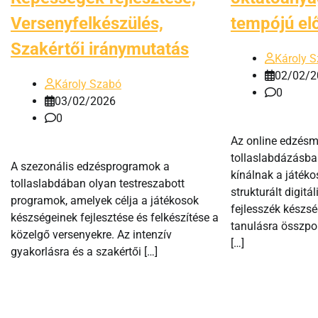
Versenyfelkészülés,
tempójú el
Szakértői iránymutatás
Károly 
02/02/2
Károly Szabó
0
03/02/2026
0
Az online edzés
tollaslabdázásb
A szezonális edzésprogramok a
kínálnak a játék
tollaslabdában olyan testreszabott
strukturált digitá
programok, amelyek célja a játékosok
fejlesszék készsé
készségeinek fejlesztése és felkészítése a
tanulásra összpo
közelgő versenyekre. Az intenzív
[…]
gyakorlásra és a szakértői […]