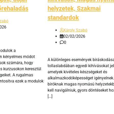
őrehaladás
helyzetek, Szakmai
standardok
Szabó
026
Károly Szabó
02/02/2026
0
modulok a
an kényelmes módot
A különleges események bíráskodás
osok számára, hogy
tollaslabdában egyedi kihívásokat jel
lis kurzusokon keresztül
amelyek kivételes készségeket és
geiket. A rugalmas
alkalmazkodóképességet igényelnek.
ntosítva ezek a modulok
bíróknak magas nyomású helyzetek
kell navigálniuk, gyors döntéseket ho
[…]