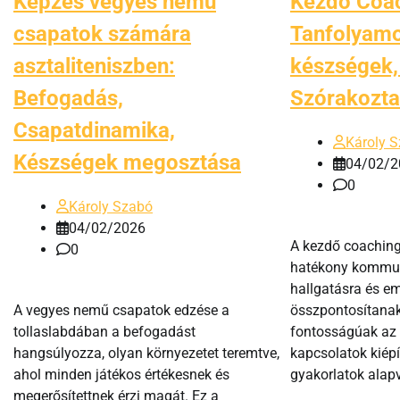
Képzés vegyes nemű
Kezdő Coa
csapatok számára
Tanfolyamo
asztaliteniszben:
készségek,
Befogadás,
Szórakozta
Csapatdinamika,
Károly 
Készségek megosztása
04/02/2
0
Károly Szabó
04/02/2026
A kezdő coachin
0
hatékony kommuni
hallgatásra és e
A vegyes nemű csapatok edzése a
összpontosítanak
tollaslabdában a befogadást
fontosságúak az 
hangsúlyozza, olyan környezetet teremtve,
kapcsolatok kiépí
ahol minden játékos értékesnek és
gyakorlatok alapv
megerősítettnek érzi magát. Ez a