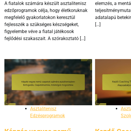
A fiatalok számára készült asztalitenisz
elemzés, a mentál
edzőprogramok célja, hogy életkoruknak
teljesítménymuta
megfelelő gyakorlatokon keresztül
adatalapú betek
fejlesszék a szükséges készségeket,
[…]
figyelembe véve a fiatal játékosok
fejlődési szakaszait. A szórakoztató […]
Asztalitenisz
Aszta
Edzésprogramok
Szol