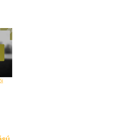
ői
ású