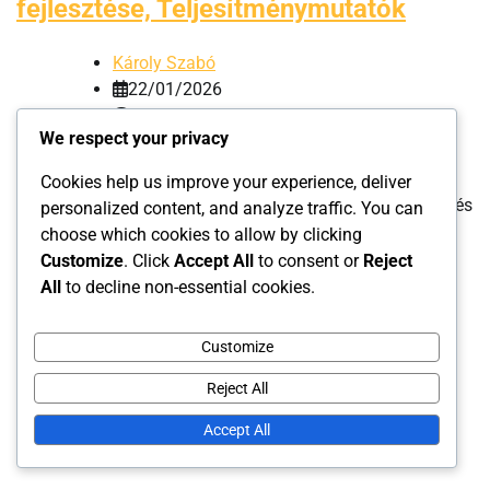
fejlesztése, Teljesítménymutatók
Károly Szabó
22/01/2026
0
We respect your privacy
A versenyszerű asztaliteniszezők edzése átfogó
Cookies help us improve your experience, deliver
megközelítést igényel, amely magában foglalja a mérkőzés
personalized content, and analyze traffic. You can
előkészítését, a stratégia kidolgozását és a
choose which cookies to allow by clicking
teljesítménymutatók nyomon követését. A hatékony
Customize
. Click
Accept All
to consent or
Reject
felkészülés ötvözi […]
All
to decline non-essential cookies.
Customize
Leave a Reply
Reject All
Accept All
Your email address will not be published.
Required fields
are marked
*