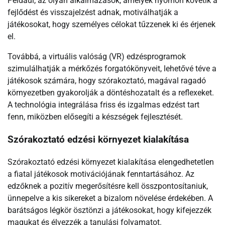
Például, az olyan alkalmazások, amelyek nyomon követik a
fejlődést és visszajelzést adnak, motiválhatják a
játékosokat, hogy személyes célokat tűzzenek ki és érjenek
el.
Továbbá, a virtuális valóság (VR) edzésprogramok
szimulálhatják a mérkőzés forgatókönyveit, lehetővé téve a
játékosok számára, hogy szórakoztató, magával ragadó
környezetben gyakorolják a döntéshozatalt és a reflexeket.
A technológia integrálása friss és izgalmas edzést tart
fenn, miközben elősegíti a készségek fejlesztését.
Szórakoztató edzési környezet kialakítása
Szórakoztató edzési környezet kialakítása elengedhetetlen
a fiatal játékosok motivációjának fenntartásához. Az
edzőknek a pozitív megerősítésre kell összpontosítaniuk,
ünnepelve a kis sikereket a bizalom növelése érdekében. A
barátságos légkör ösztönzi a játékosokat, hogy kifejezzék
magukat és élvezzék a tanulási folyamatot.