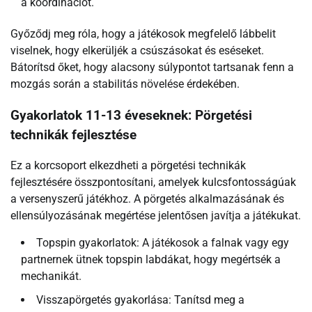
a koordinációt.
Győződj meg róla, hogy a játékosok megfelelő lábbelit
viselnek, hogy elkerüljék a csúszásokat és eséseket.
Bátorítsd őket, hogy alacsony súlypontot tartsanak fenn a
mozgás során a stabilitás növelése érdekében.
Gyakorlatok 11-13 éveseknek: Pörgetési
technikák fejlesztése
Ez a korcsoport elkezdheti a pörgetési technikák
fejlesztésére összpontosítani, amelyek kulcsfontosságúak
a versenyszerű játékhoz. A pörgetés alkalmazásának és
ellensúlyozásának megértése jelentősen javítja a játékukat.
Topspin gyakorlatok: A játékosok a falnak vagy egy
partnernek ütnek topspin labdákat, hogy megértsék a
mechanikát.
Visszapörgetés gyakorlása: Tanítsd meg a