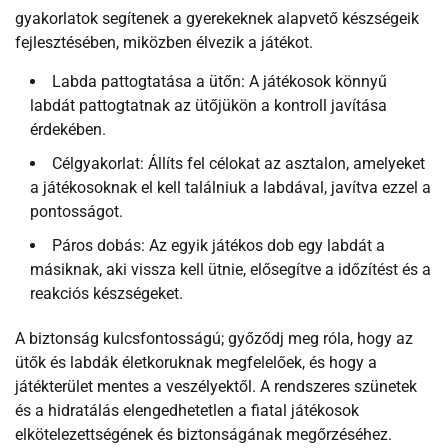
gyakorlatok segítenek a gyerekeknek alapvető készségeik
fejlesztésében, miközben élvezik a játékot.
Labda pattogtatása a ütőn: A játékosok könnyű
labdát pattogtatnak az ütőjükön a kontroll javítása
érdekében.
Célgyakorlat: Állíts fel célokat az asztalon, amelyeket
a játékosoknak el kell találniuk a labdával, javítva ezzel a
pontosságot.
Páros dobás: Az egyik játékos dob egy labdát a
másiknak, aki vissza kell ütnie, elősegítve a időzítést és a
reakciós készségeket.
A biztonság kulcsfontosságú; győződj meg róla, hogy az
ütők és labdák életkoruknak megfelelőek, és hogy a
játékterület mentes a veszélyektől. A rendszeres szünetek
és a hidratálás elengedhetetlen a fiatal játékosok
elkötelezettségének és biztonságának megőrzéséhez.