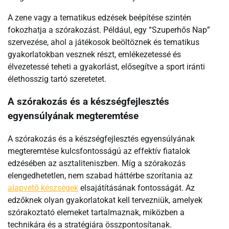
A zene vagy a tematikus edzések beépítése szintén
fokozhatja a szórakozást. Például, egy “Szuperhős Nap”
szervezése, ahol a játékosok beöltöznek és tematikus
gyakorlatokban vesznek részt, emlékezetessé és
élvezetessé teheti a gyakorlást, elősegítve a sport iránti
élethosszig tartó szeretetet.
A szórakozás és a készségfejlesztés
egyensúlyának megteremtése
A szórakozás és a készségfejlesztés egyensúlyának
megteremtése kulcsfontosságú az effektív fiatalok
edzésében az asztaliteniszben. Míg a szórakozás
elengedhetetlen, nem szabad háttérbe szorítania az
alapvető készségek
elsajátításának fontosságát. Az
edzőknek olyan gyakorlatokat kell tervezniük, amelyek
szórakoztató elemeket tartalmaznak, miközben a
technikára és a stratégiára összpontosítanak.