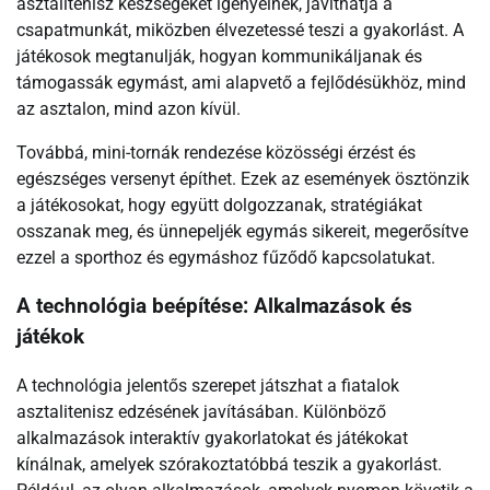
asztalitenisz készségeket igényelnek, javíthatja a
csapatmunkát, miközben élvezetessé teszi a gyakorlást. A
játékosok megtanulják, hogyan kommunikáljanak és
támogassák egymást, ami alapvető a fejlődésükhöz, mind
az asztalon, mind azon kívül.
Továbbá, mini-tornák rendezése közösségi érzést és
egészséges versenyt építhet. Ezek az események ösztönzik
a játékosokat, hogy együtt dolgozzanak, stratégiákat
osszanak meg, és ünnepeljék egymás sikereit, megerősítve
ezzel a sporthoz és egymáshoz fűződő kapcsolatukat.
A technológia beépítése: Alkalmazások és
játékok
A technológia jelentős szerepet játszhat a fiatalok
asztalitenisz edzésének javításában. Különböző
alkalmazások interaktív gyakorlatokat és játékokat
kínálnak, amelyek szórakoztatóbbá teszik a gyakorlást.