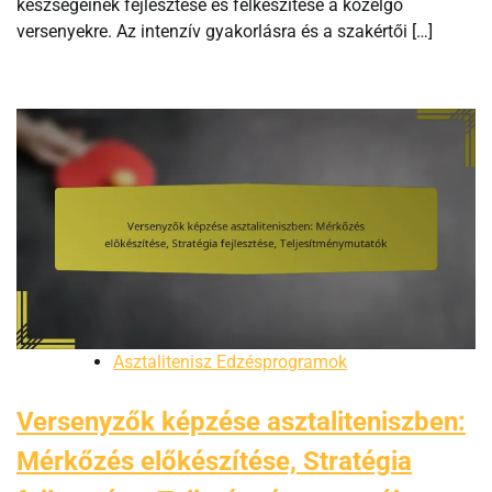
készségeinek fejlesztése és felkészítése a közelgő
versenyekre. Az intenzív gyakorlásra és a szakértői […]
Asztalitenisz Edzésprogramok
Versenyzők képzése asztaliteniszben:
Mérkőzés előkészítése, Stratégia