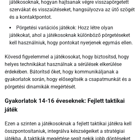
játékosoknak, hogyan hajtsanak végre visszapörgetett
szervákat és visszaütéseket, hangsúlyozva az ütő szögét
és a kontaktpontot.
Pörgetési variációs játékok: Hozz létre olyan
játékokat, ahol a játékosoknak különböző pörgetéseket
kell használniuk, hogy pontokat nyerjenek egymás ellen.
Kövesd figyelemmel a játékosokat, hogy biztosítsd, hogy
helyes technikákat használnak a sérülések elkerülése
érdekében. Bátorítsd őket, hogy kommunikáljanak a
gyakorlatok során, hogy elősegítsék a csapatmunkát és a
pörgetési dinamikák megértését.
Gyakorlatok 14-16 éveseknek: Fejlett taktikai
játék
Ezen a szinten a játékosoknak a fejlett taktikai játékra kell
összpontosítaniuk, integrálva készségeiket a stratégiai
játékba. A taktikák megértése segít nekik jobb döntéseket