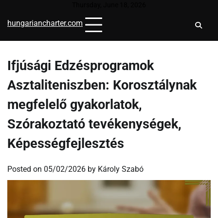
Skip
Thursday, June 18, 2026
to
hungariancharter.com
content
Ifjúsági Edzésprogramok
Asztaliteniszben: Korosztálynak
megfelelő gyakorlatok,
Szórakoztató tevékenységek,
Képességfejlesztés
Posted on
05/02/2026
by
Károly Szabó