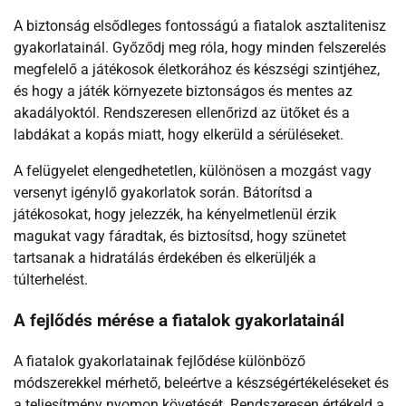
A biztonság elsődleges fontosságú a fiatalok asztalitenisz
gyakorlatainál. Győződj meg róla, hogy minden felszerelés
megfelelő a játékosok életkorához és készségi szintjéhez,
és hogy a játék környezete biztonságos és mentes az
akadályoktól. Rendszeresen ellenőrizd az ütőket és a
labdákat a kopás miatt, hogy elkerüld a sérüléseket.
A felügyelet elengedhetetlen, különösen a mozgást vagy
versenyt igénylő gyakorlatok során. Bátorítsd a
játékosokat, hogy jelezzék, ha kényelmetlenül érzik
magukat vagy fáradtak, és biztosítsd, hogy szünetet
tartsanak a hidratálás érdekében és elkerüljék a
túlterhelést.
A fejlődés mérése a fiatalok gyakorlatainál
A fiatalok gyakorlatainak fejlődése különböző
módszerekkel mérhető, beleértve a készségértékeléseket és
a teljesítmény nyomon követését. Rendszeresen értékeld a