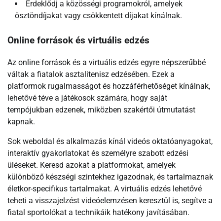
Érdeklődj a közösségi programokról, amelyek
ösztöndíjakat vagy csökkentett díjakat kínálnak.
Online források és virtuális edzés
Az online források és a virtuális edzés egyre népszerűbbé
váltak a fiatalok asztalitenisz edzésében. Ezek a
platformok rugalmasságot és hozzáférhetőséget kínálnak,
lehetővé téve a játékosok számára, hogy saját
tempójukban edzenek, miközben szakértői útmutatást
kapnak.
Sok weboldal és alkalmazás kínál videós oktatóanyagokat,
interaktív gyakorlatokat és személyre szabott edzési
üléseket. Keresd azokat a platformokat, amelyek
különböző készségi szintekhez igazodnak, és tartalmaznak
életkor-specifikus tartalmakat. A virtuális edzés lehetővé
teheti a visszajelzést videóelemzésen keresztül is, segítve a
fiatal sportolókat a technikáik hatékony javításában.