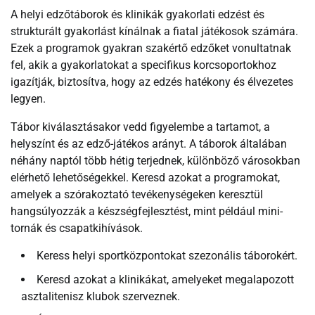
A helyi edzőtáborok és klinikák gyakorlati edzést és
strukturált gyakorlást kínálnak a fiatal játékosok számára.
Ezek a programok gyakran szakértő edzőket vonultatnak
fel, akik a gyakorlatokat a specifikus korcsoportokhoz
igazítják, biztosítva, hogy az edzés hatékony és élvezetes
legyen.
Tábor kiválasztásakor vedd figyelembe a tartamot, a
helyszínt és az edző-játékos arányt. A táborok általában
néhány naptól több hétig terjednek, különböző városokban
elérhető lehetőségekkel. Keresd azokat a programokat,
amelyek a szórakoztató tevékenységeken keresztül
hangsúlyozzák a készségfejlesztést, mint például mini-
tornák és csapatkihívások.
Keress helyi sportközpontokat szezonális táborokért.
Keresd azokat a klinikákat, amelyeket megalapozott
asztalitenisz klubok szerveznek.