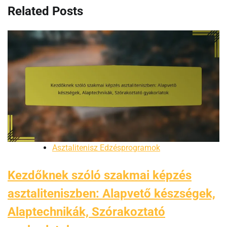
Related Posts
Asztalitenisz Edzésprogramok
Kezdőknek szóló szakmai képzés
asztaliteniszben: Alapvető készségek,
Alaptechnikák, Szórakoztató