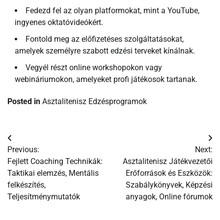
Fedezd fel az olyan platformokat, mint a YouTube,
ingyenes oktatóvideókért.
Fontold meg az előfizetéses szolgáltatásokat,
amelyek személyre szabott edzési terveket kínálnak.
Vegyél részt online workshopokon vagy
webináriumokon, amelyeket profi játékosok tartanak.
Posted in
Asztalitenisz Edzésprogramok
Post
Previous:
Next:
navigation
Fejlett Coaching Technikák:
Asztalitenisz Játékvezetői
Taktikai elemzés, Mentális
Erőforrások és Eszközök:
felkészítés,
Szabálykönyvek, Képzési
Teljesítménymutatók
anyagok, Online fórumok