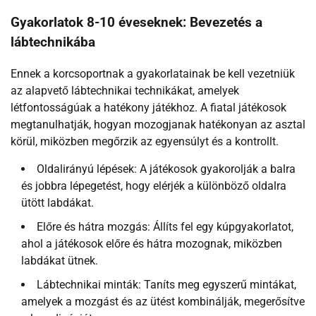
Gyakorlatok 8-10 éveseknek: Bevezetés a
lábtechnikába
Ennek a korcsoportnak a gyakorlatainak be kell vezetniük
az alapvető lábtechnikai technikákat, amelyek
létfontosságúak a hatékony játékhoz. A fiatal játékosok
megtanulhatják, hogyan mozogjanak hatékonyan az asztal
körül, miközben megőrzik az egyensúlyt és a kontrollt.
Oldalirányú lépések: A játékosok gyakorolják a balra
és jobbra lépegetést, hogy elérjék a különböző oldalra
ütött labdákat.
Előre és hátra mozgás: Állíts fel egy kúpgyakorlatot,
ahol a játékosok előre és hátra mozognak, miközben
labdákat ütnek.
Lábtechnikai minták: Taníts meg egyszerű mintákat,
amelyek a mozgást és az ütést kombinálják, megerősítve