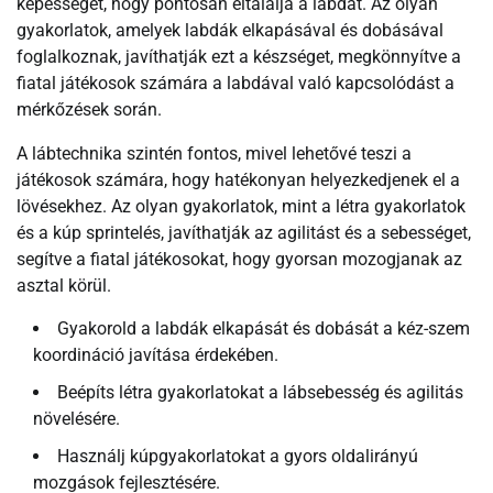
képességét, hogy pontosan eltalálja a labdát. Az olyan
gyakorlatok, amelyek labdák elkapásával és dobásával
foglalkoznak, javíthatják ezt a készséget, megkönnyítve a
fiatal játékosok számára a labdával való kapcsolódást a
mérkőzések során.
A lábtechnika szintén fontos, mivel lehetővé teszi a
játékosok számára, hogy hatékonyan helyezkedjenek el a
lövésekhez. Az olyan gyakorlatok, mint a létra gyakorlatok
és a kúp sprintelés, javíthatják az agilitást és a sebességet,
segítve a fiatal játékosokat, hogy gyorsan mozogjanak az
asztal körül.
Gyakorold a labdák elkapását és dobását a kéz-szem
koordináció javítása érdekében.
Beépíts létra gyakorlatokat a lábsebesség és agilitás
növelésére.
Használj kúpgyakorlatokat a gyors oldalirányú
mozgások fejlesztésére.